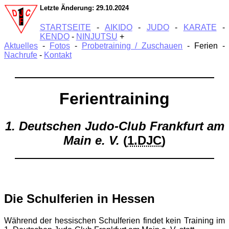
Letzte Änderung: 29.10.2024
STARTSEITE
-
AIKIDO
-
JUDO
-
KARATE
-
KENDO
-
NINJUTSU
+
Aktuelles
-
Fotos
-
Probetraining / Zuschauen
- Ferien -
Nachrufe
-
Kontakt
Ferientraining
1. Deutschen Judo-Club Frankfurt am
Main e. V.
(
1.DJC
)
Die Schulferien in Hessen
Während der hessischen Schulferien
findet kein Training im